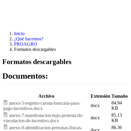
Pasar al contenido principal
Inicio
¿Qué hacemos?
PROAGRO
Formatos descargables
Formatos descargables
Documentos:
Archivo
Extensión
Tamaño
84.94
anexo-5-registro-cuenta-bancaria-para-
docx
KB
pago-incentivos.docx
85.13
anexo-7-manifestacion-bajo-protesta-de-
docx
KB
vinculacion-de-incentivo.docx
86.36
anexo-9-identificacion-personas-fisicas-
docx