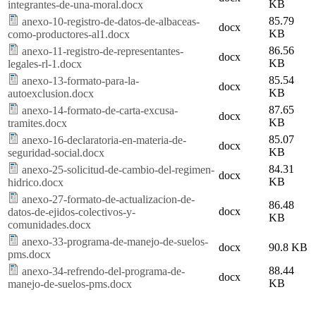
KB
integrantes-de-una-moral.docx
85.79
anexo-10-registro-de-datos-de-albaceas-
docx
KB
como-productores-al1.docx
86.56
anexo-11-registro-de-representantes-
docx
KB
legales-rl-1.docx
85.54
anexo-13-formato-para-la-
docx
KB
autoexclusion.docx
87.65
anexo-14-formato-de-carta-excusa-
docx
KB
tramites.docx
85.07
anexo-16-declaratoria-en-materia-de-
docx
KB
seguridad-social.docx
84.31
anexo-25-solicitud-de-cambio-del-regimen-
docx
KB
hidrico.docx
anexo-27-formato-de-actualizacion-de-
86.48
docx
datos-de-ejidos-colectivos-y-
KB
comunidades.docx
anexo-33-programa-de-manejo-de-suelos-
docx
90.8 KB
pms.docx
88.44
anexo-34-refrendo-del-programa-de-
docx
KB
manejo-de-suelos-pms.docx