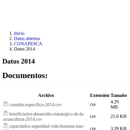
Pasar al contenido principal
Inicio
Datos abiertos
CONAPESCA
Datos 2014
Datos 2014
Documentos:
Archivo
Extensión
Tamaño
4.29
csv
consulta-especifica-2014.csv
MB
beneficiarios-desarrollo-estrategico-de-la-
csv
21.6 KB
acuacultura-2014.csv
capacitados-seguridad-vida-humana-mar-
csv
3.39 KB